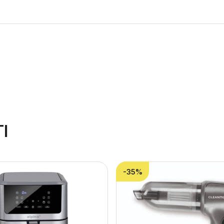
I
-35%