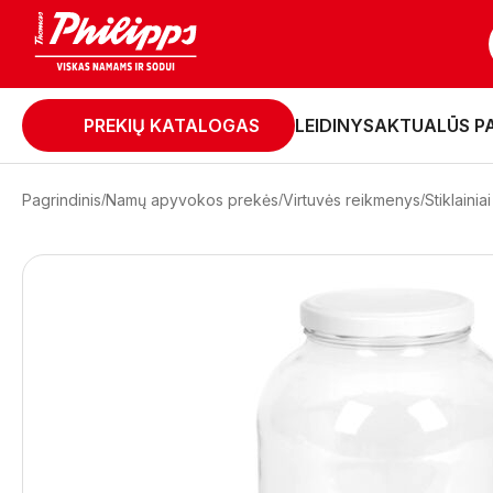
PREKIŲ KATALOGAS
LEIDINYS
AKTUALŪS P
Pagrindinis
Namų apyvokos prekės
Virtuvės reikmenys
Stiklaini