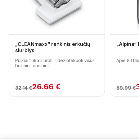
Previous
„CLEANmaxx“ rankinis erkučių
„Alpina“ 
siurblys
Puikiai tinka siurbti ir dezinfekuoti visus
Apie 8 l tal
buitinius audinius.
26.66 €
32.14 €
59.99 €