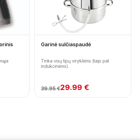
Next
rinis
Garinė sulčiaspaudė
amąja
Tinka visų tipų viryklėms (taip pat
indukcinėms).
29.99 €
39.95 €