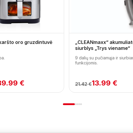
karšto oro gruzdintuvė
„CLEANmaxx“ akumuliato
siurblys „Trys viename“
pa.
9 dalių su pučiamąja ir siurbi
funkcijomis.
39.99 €
13.99 €
21.42 €
1
2
3
4
5