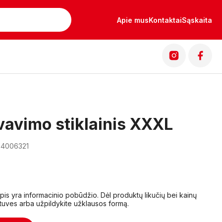
Apie mus
Kontaktai
Sąskaita
avimo stiklainis XXXL
04006321
lapis yra informacinio pobūdžio. Dėl produktų likučių bei kainų
tuves arba užpildykite užklausos formą.