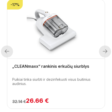
-17%
Previous
Next
„CLEANmaxx“ rankinis erkučių siurblys
Puikiai tinka siurbti ir dezinfekuoti visus buitinius
audinius.
26.66 €
32.14 €