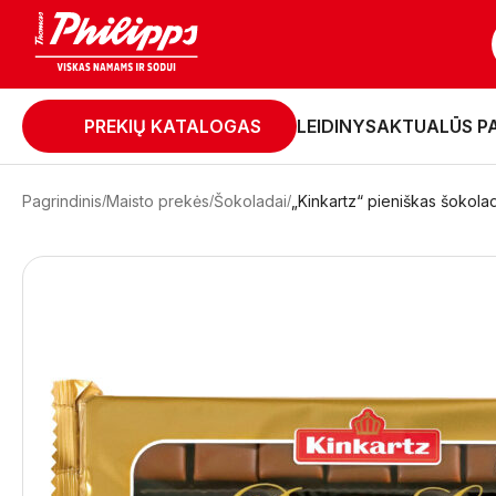
PREKIŲ KATALOGAS
LEIDINYS
AKTUALŪS P
Pagrindinis
Maisto prekės
Šokoladai
„Kinkartz“ pieniškas šokola