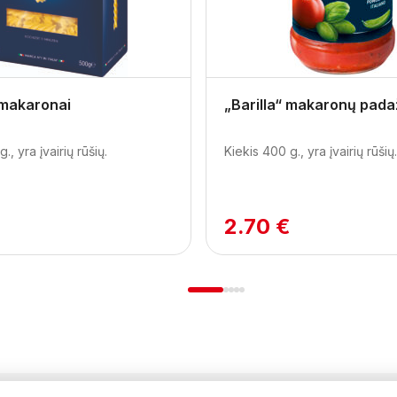
 makaronai
„Barilla“ makaronų pad
., yra įvairių rūšių.
Kiekis 400 g., yra įvairių rūšių.
2.70 €
1
2
3
4
5