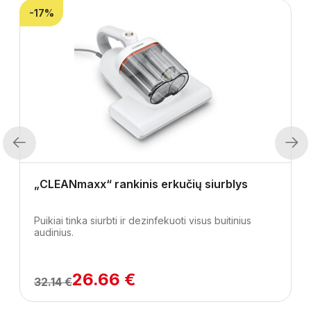
-17%
Previous
Next
„CLEANmaxx“ rankinis erkučių siurblys
Puikiai tinka siurbti ir dezinfekuoti visus buitinius
audinius.
26.66 €
32.14 €