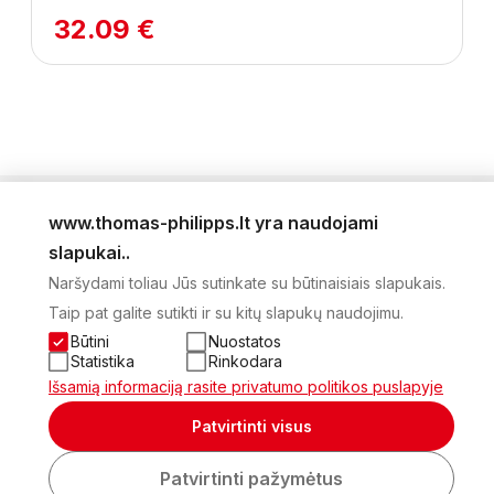
32.09 €
www.thomas-philipps.lt yra naudojami
LEIDINYS
slapukai..
AKTUALŪS PASIŪLYMAI
Naršydami toliau Jūs sutinkate su būtinaisiais slapukais.
NAUJIENLAIŠKIS
Taip pat galite sutikti ir su kitų slapukų naudojimu.
APIE MUS
KONTAKTAI
Būtini
Nuostatos
PRIVATUMO POLITIKA
Statistika
Rinkodara
SĄSKAITA
Išsamią informaciją rasite privatumo politikos puslapyje
2026 Visos teisės saugomos © UAB Thomas Philips Baltex
Patvirtinti visus
Sukurta:
Patvirtinti pažymėtus