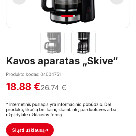
1
2
Kavos aparatas „Skive“
Produkto kodas: 04004751
18.88 €
26.74 €
* Internetinis puslapis yra informacinio pobūdžio. Dėl
produktų likučių bei kainų skambinti į parduotuves arba
užpildykite užklausos formą.
Siųsti užklausą