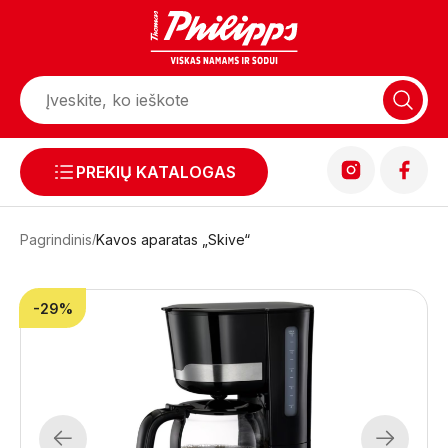
PREKIŲ KATALOGAS
Pagrindinis
Kavos aparatas „Skive“
-29%
Previous
Next