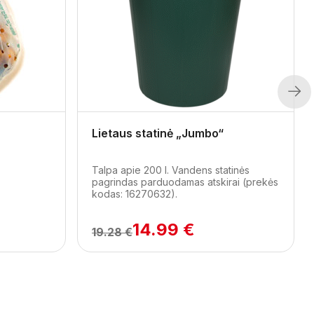
Next
Lietaus statinė „Jumbo“
Talpa apie 200 l. Vandens statinės
pagrindas parduodamas atskirai (prekės
kodas: 16270632).
14.99 €
19.28 €