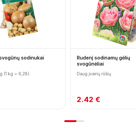
 svogūnų sodinukai
Rudenį sodinamų gėlių
svogūnėliai
g (1 kg = 6,28).
Daug įvairių rūšių.
2.42 €
1
2
3
4
5