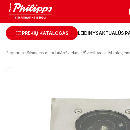
PREKIŲ KATALOGAS
LEIDINYS
AKTUALŪS P
Pagrindinis
Namams ir sodui
Apšvietimas
Šviestuvai ir žibintai
Įmo