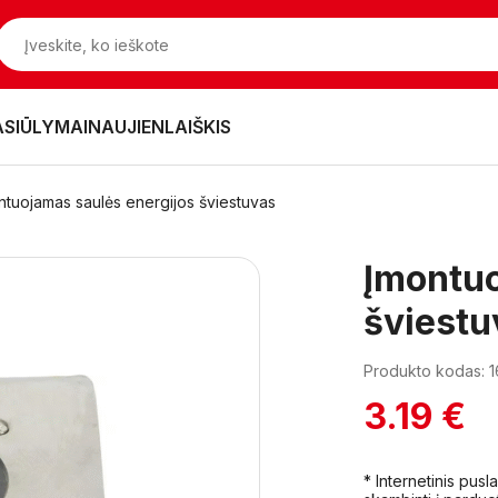
ASIŪLYMAI
NAUJIENLAIŠKIS
ntuojamas saulės energijos šviestuvas
Įmontuo
šviestu
Produkto kodas: 
3.19 €
* Internetinis pus