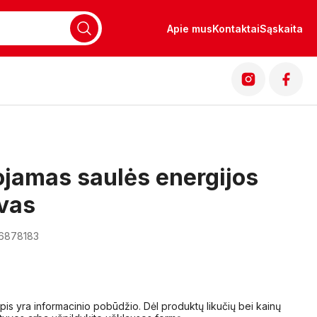
Apie mus
Kontaktai
Sąskaita
jamas saulės energijos
vas
16878183
lapis yra informacinio pobūdžio. Dėl produktų likučių bei kainų