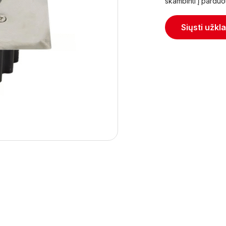
skambinti į parduo
Siųsti užkl