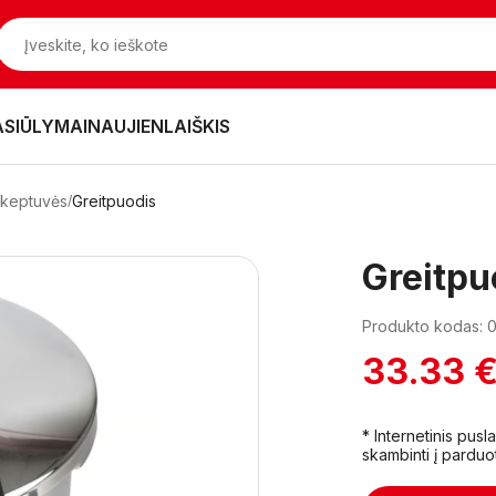
ASIŪLYMAI
NAUJIENLAIŠKIS
 keptuvės
Greitpuodis
Greitpu
Produkto kodas: 
33.33 
* Internetinis pus
skambinti į parduo