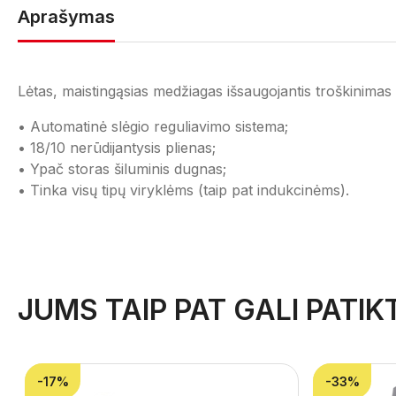
Aprašymas
Lėtas, maistingąsias medžiagas išsaugojantis troškinima
• Automatinė slėgio reguliavimo sistema;
• 18/10 nerūdijantysis plienas;
• Ypač storas šiluminis dugnas;
• Tinka visų tipų viryklėms (taip pat indukcinėms).
JUMS TAIP PAT GALI PATIKT
-17%
-33%