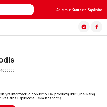
Apie mus
Kontaktai
Sąskaita
odis
04005555
€
lapis yra informacinio pobūdžio. Dėl produktų likučių bei kainų
tuves arba užpildykite užklausos formą.