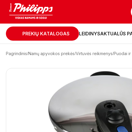
PREKIŲ KATALOGAS
LEIDINYS
AKTUALŪS P
Pagrindinis
Namų apyvokos prekės
Virtuvės reikmenys
Puodai ir