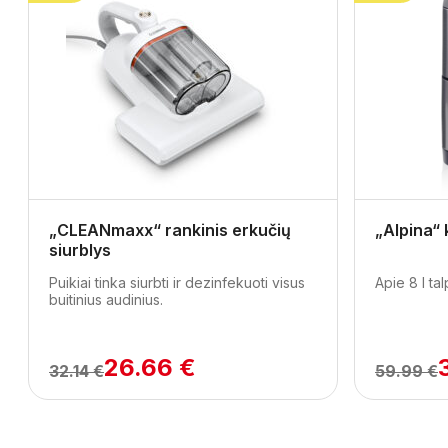
Previous
„CLEANmaxx“ rankinis erkučių
„Alpina“ 
siurblys
Puikiai tinka siurbti ir dezinfekuoti visus
Apie 8 l tal
buitinius audinius.
26.66 €
32.14 €
59.99 €