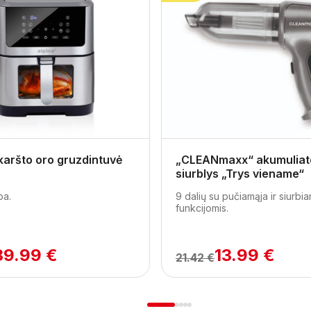
karšto oro gruzdintuvė
„CLEANmaxx“ akumuliato
siurblys „Trys viename“
pa.
9 dalių su pučiamąja ir siurbi
funkcijomis.
39.99 €
13.99 €
21.42 €
1
2
3
4
5