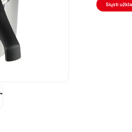
Siųsti užkl
Next