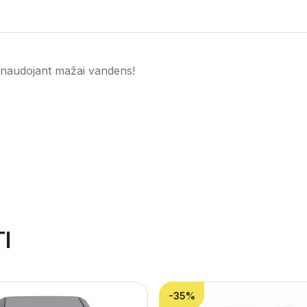
s naudojant mažai vandens!
I
-35%