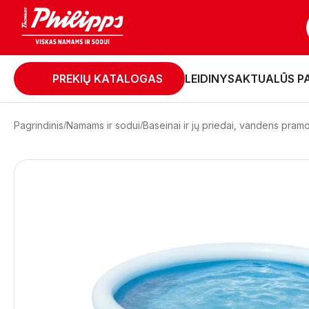
PREKIŲ KATALOGAS
LEIDINYS
AKTUALŪS P
Pagrindinis
Namams ir sodui
Baseinai ir jų priedai, vandens pra