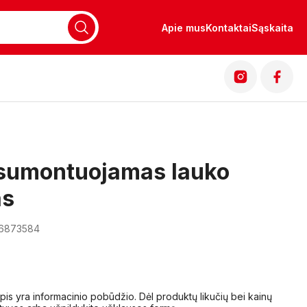
Apie mus
Kontaktai
Sąskaita
 sumontuojamas lauko
as
16873584
lapis yra informacinio pobūdžio. Dėl produktų likučių bei kainų