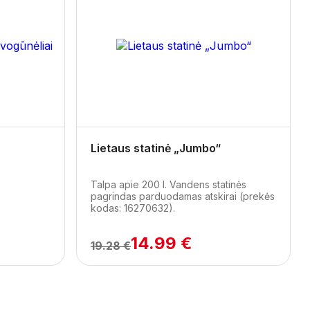
Next
Lietaus statinė „Jumbo“
Talpa apie 200 l. Vandens statinės
pagrindas parduodamas atskirai (prekės
kodas: 16270632).
14.99 €
19.28 €