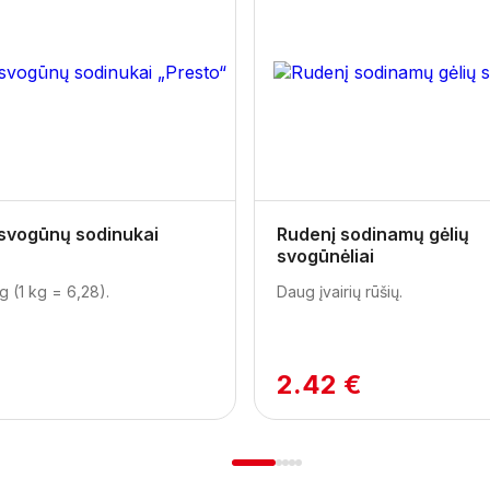
 svogūnų sodinukai
Rudenį sodinamų gėlių
svogūnėliai
g (1 kg = 6,28).
Daug įvairių rūšių.
2.42 €
1
2
3
4
5