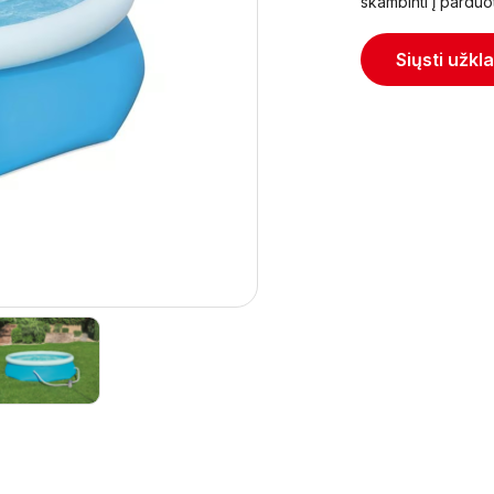
skambinti į parduo
Siųsti užkl
Next