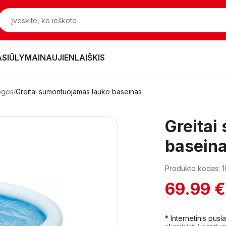
ASIŪLYMAI
NAUJIENLAIŠKIS
mogos
Greitai sumontuojamas lauko baseinas
Greitai
basein
Produkto kodas: 
69.99 €
* Internetinis pus