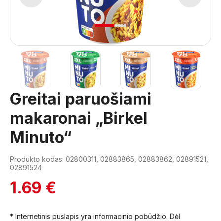
1
2
3
4
5
Greitai paruošiami
makaronai „Birkel
Minuto“
Produkto kodas: 02800311, 02883865, 02883862, 02891521,
02891524
1.69 €
* Internetinis puslapis yra informacinio pobūdžio. Dėl