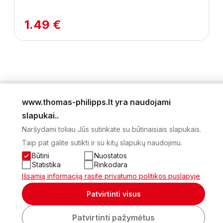
1.49 €
www.thomas-philipps.lt yra naudojami
LEIDINYS
slapukai..
AKTUALŪS PASIŪLYMAI
Naršydami toliau Jūs sutinkate su būtinaisiais slapukais.
NAUJIENLAIŠKIS
Taip pat galite sutikti ir su kitų slapukų naudojimu.
APIE MUS
KONTAKTAI
Būtini
Nuostatos
PRIVATUMO POLITIKA
Statistika
Rinkodara
SĄSKAITA
Išsamią informaciją rasite privatumo politikos puslapyje
2026 Visos teisės saugomos © UAB Thomas Philips Baltex
Patvirtinti visus
Sukurta:
Patvirtinti pažymėtus