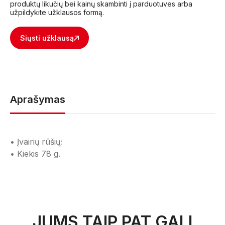
produktų likučių bei kainų skambinti į parduotuves arba
užpildykite užklausos formą.
Siųsti užklausą
Aprašymas
• Įvairių rūšių;
• Kiekis 78 g.
JUMS TAIP PAT GALI