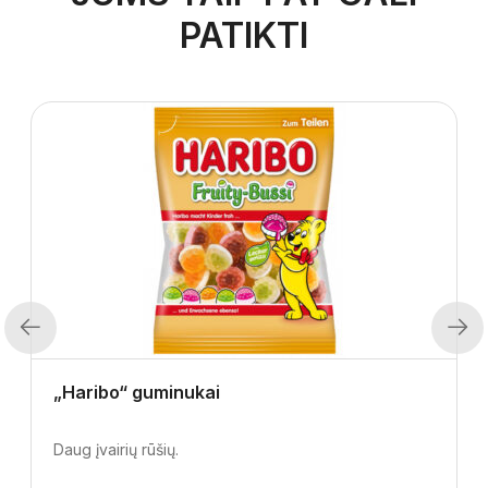
PATIKTI
Previous
Next
„Haribo“ guminukai
Daug įvairių rūšių.