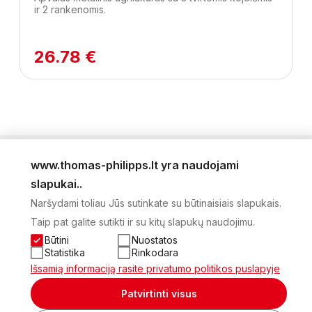
ir 2 rankenomis.
26.78 €
www.thomas-philipps.lt yra naudojami
LEIDINYS
slapukai..
AKTUALŪS PASIŪLYMAI
Naršydami toliau Jūs sutinkate su būtinaisiais slapukais.
NAUJIENLAIŠKIS
Taip pat galite sutikti ir su kitų slapukų naudojimu.
APIE MUS
KONTAKTAI
Būtini
Nuostatos
PRIVATUMO POLITIKA
Statistika
Rinkodara
SĄSKAITA
Išsamią informaciją rasite privatumo politikos puslapyje
2026 Visos teisės saugomos © UAB Thomas Philips Baltex
Patvirtinti visus