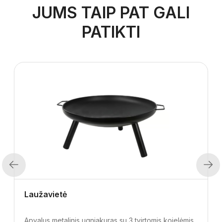
JUMS TAIP PAT GALI
PATIKTI
Previous
Next
Laužavietė
Apvalus metalinis ugniakuras su 3 tvirtomis kojelėmis