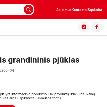
Apie mus
Kontaktai
Sąskaita
nis grandininis pjūklas
16200404
lapis yra informacinio pobūdžio. Dėl produktų likučių bei kainų
tuves arba užpildykite užklausos formą.