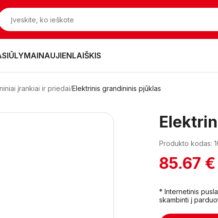
ASIŪLYMAI
NAUJIENLAIŠKIS
iniai įrankiai ir priedai
Elektrinis grandininis pjūklas
Elektri
Produkto kodas: 
85.67 €
* Internetinis pus
skambinti į parduo