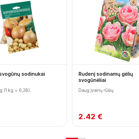
 svogūnų sodinukai
Rudenį sodinamų gėlių
svogūnėliai
g (1 kg = 6,28).
Daug įvairių rūšių.
2.42 €