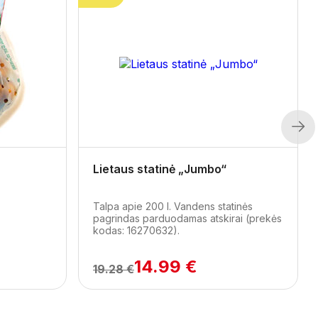
Next
Lietaus statinė „Jumbo“
Talpa apie 200 l. Vandens statinės
pagrindas parduodamas atskirai (prekės
kodas: 16270632).
14.99 €
19.28 €