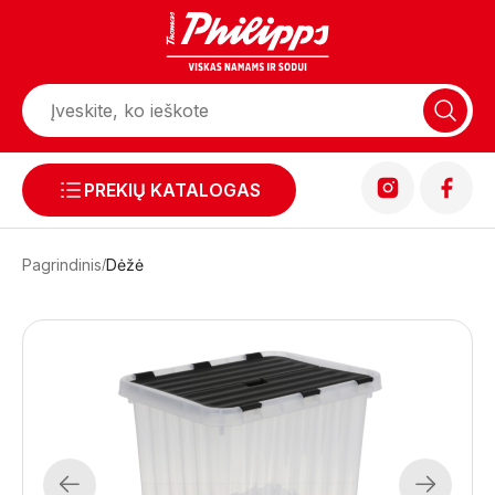
PREKIŲ KATALOGAS
Pagrindinis
Dėžė
Previous
Next