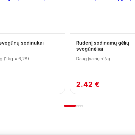
 svogūnų sodinukai
Rudenį sodinamų gėlių
svogūnėliai
g (1 kg = 6,28).
Daug įvairių rūšių.
2.42 €
1
2
3
4
5