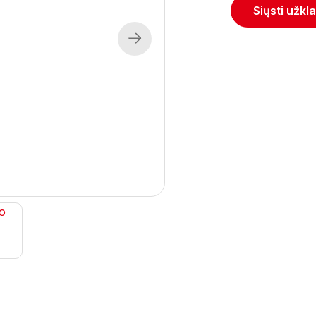
Siųsti užkl
Next