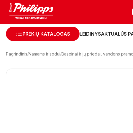
PREKIŲ KATALOGAS
LEIDINYS
AKTUALŪS P
Pagrindinis
Namams ir sodui
Baseinai ir jų priedai, vandens pra