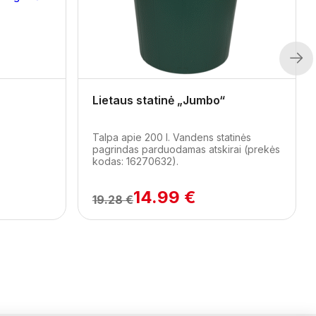
Next
Lietaus statinė „Jumbo“
Talpa apie 200 l. Vandens statinės
pagrindas parduodamas atskirai (prekės
kodas: 16270632).
14.99 €
19.28 €