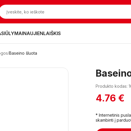
ASIŪLYMAI
NAUJIENLAIŠKIS
mogos
Baseino šluota
Baseino
Produkto kodas: 
4.76 €
* Internetinis pus
skambinti į parduo