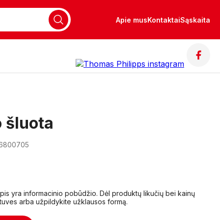
Apie mus
Kontaktai
Sąskaita
 šluota
16800705
lapis yra informacinio pobūdžio. Dėl produktų likučių bei kainų
tuves arba užpildykite užklausos formą.