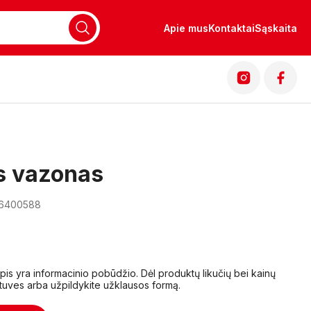
Apie mus
Kontaktai
Sąskaita
s vazonas
16400588
lapis yra informacinio pobūdžio. Dėl produktų likučių bei kainų
tuves arba užpildykite užklausos formą.