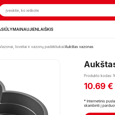
ASIŪLYMAI
NAUJIENLAIŠKIS
Vazonai, loveliai ir vazonų padėkliukai
Aukštas vazonas
Aukšta
Produkto kodas: 
10.69 €
* Internetinis pus
skambinti į parduo