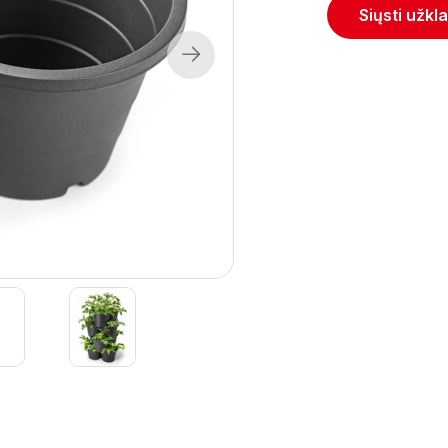
Siųsti užkl
Next