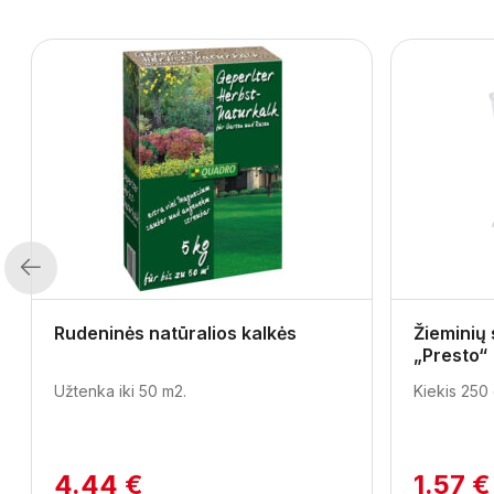
Previous
Rudeninės natūralios kalkės
Žieminių
„Presto“
Užtenka iki 50 m2.
Kiekis 250 
4.44 €
1.57 €