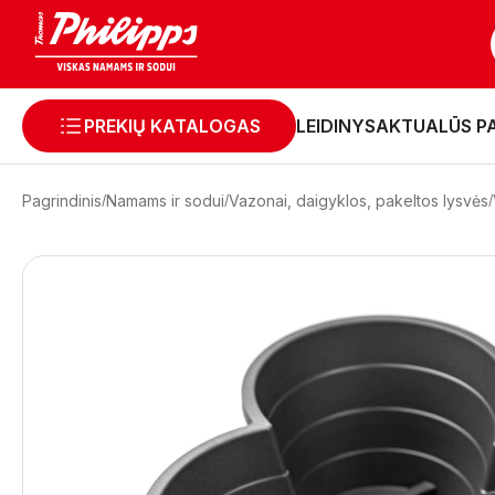
PREKIŲ KATALOGAS
LEIDINYS
AKTUALŪS P
Pagrindinis
Namams ir sodui
Vazonai, daigyklos, pakeltos lysvės