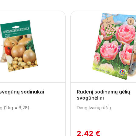
 svogūnų sodinukai
Rudenį sodinamų gėlių
svogūnėliai
g (1 kg = 6,28).
Daug įvairių rūšių.
2.42 €