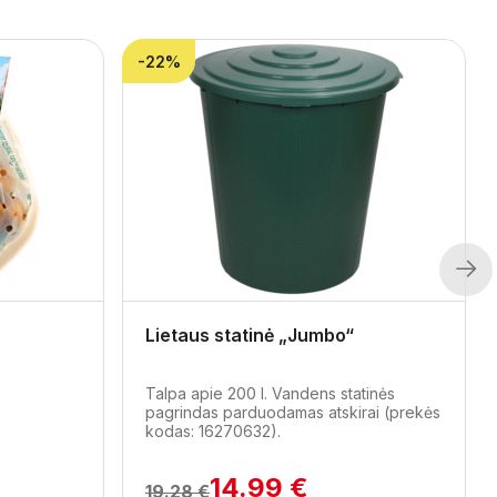
-22%
Next
Lietaus statinė „Jumbo“
Talpa apie 200 l. Vandens statinės
pagrindas parduodamas atskirai (prekės
kodas: 16270632).
14.99 €
19.28 €