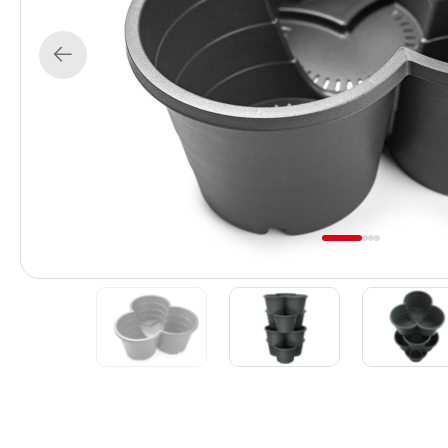
Previous
1
2
3
4