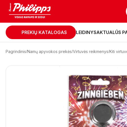
PREKIŲ KATALOGAS
LEIDINYS
AKTUALŪS P
Pagrindinis
Namų apyvokos prekės
Virtuvės reikmenys
Kiti virtu