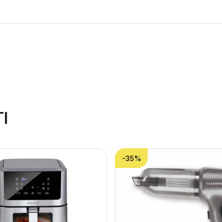
I
-35%