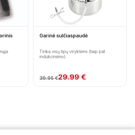
Next
rinis
Garinė sulčiaspaudė
amąja
Tinka visų tipų viryklėms (taip pat
indukcinėms).
29.99 €
39.95 €