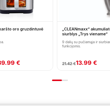
karšto oro gruzdintuvė
„CLEANmaxx“ akumuliato
siurblys „Trys viename“
pa.
9 dalių su pučiamąja ir siurbi
funkcijomis.
39.99 €
13.99 €
21.42 €
1
2
3
4
5