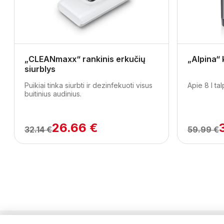
Previous
„CLEANmaxx“ rankinis erkučių
„Alpina“ 
siurblys
Puikiai tinka siurbti ir dezinfekuoti visus
Apie 8 l tal
buitinius audinius.
26.66 €
32.14 €
59.99 €