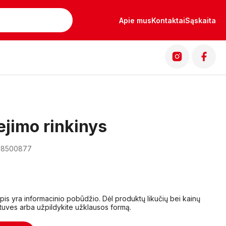
Apie mus
Kontaktai
Sąskaita
iejimo rinkinys
 08500877
lapis yra informacinio pobūdžio. Dėl produktų likučių bei kainų
tuves arba užpildykite užklausos formą.