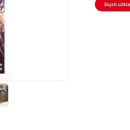
Siųsti užkl
Next