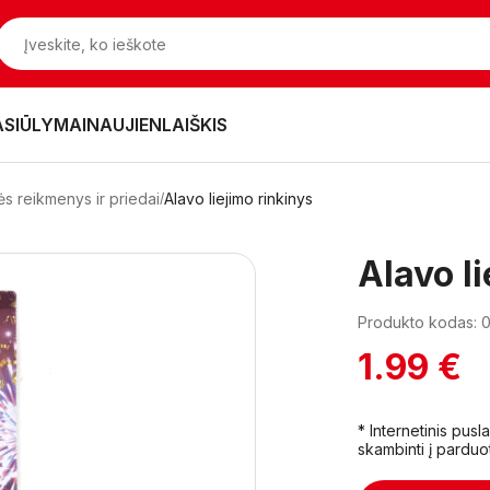
ASIŪLYMAI
NAUJIENLAIŠKIS
vės reikmenys ir priedai
Alavo liejimo rinkinys
Alavo l
Produkto kodas:
1.99 €
* Internetinis pus
skambinti į parduo