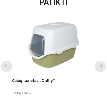
PATIKTI
Previous
Next
Kačių tualetas „Cathy“
Įvairių spalvų.