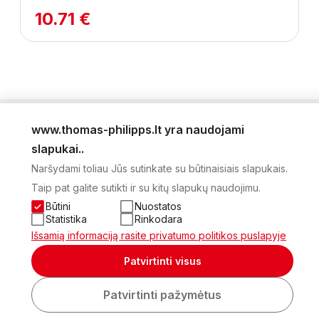
10.71 €
www.thomas-philipps.lt yra naudojami
LEIDINYS
slapukai..
AKTUALŪS PASIŪLYMAI
Naršydami toliau Jūs sutinkate su būtinaisiais slapukais.
NAUJIENLAIŠKIS
Taip pat galite sutikti ir su kitų slapukų naudojimu.
APIE MUS
KONTAKTAI
Būtini
Nuostatos
PRIVATUMO POLITIKA
Statistika
Rinkodara
SĄSKAITA
Išsamią informaciją rasite privatumo politikos puslapyje
2026 Visos teisės saugomos © UAB Thomas Philips Baltex
Patvirtinti visus
Sukurta:
Patvirtinti pažymėtus