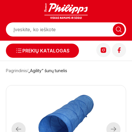
PREKIŲ KATALOGAS
Pagrindinis
„Agility“ šunų tunelis
Previous
Next