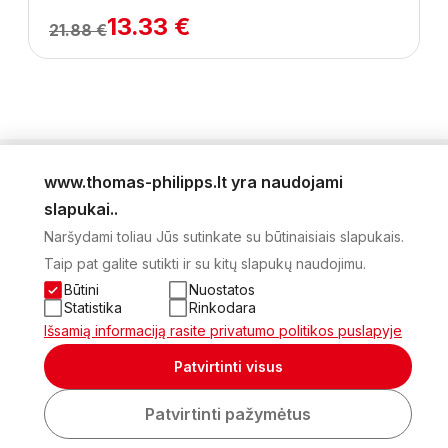
13.33 €
21.88 €
www.thomas-philipps.lt yra naudojami
LEIDINYS
slapukai..
AKTUALŪS PASIŪLYMAI
Naršydami toliau Jūs sutinkate su būtinaisiais slapukais.
NAUJIENLAIŠKIS
Taip pat galite sutikti ir su kitų slapukų naudojimu.
APIE MUS
KONTAKTAI
Būtini
Nuostatos
PRIVATUMO POLITIKA
Statistika
Rinkodara
SĄSKAITA
Išsamią informaciją rasite privatumo politikos puslapyje
2026 Visos teisės saugomos © UAB Thomas Philips Baltex
Patvirtinti visus
Sukurta:
Patvirtinti pažymėtus