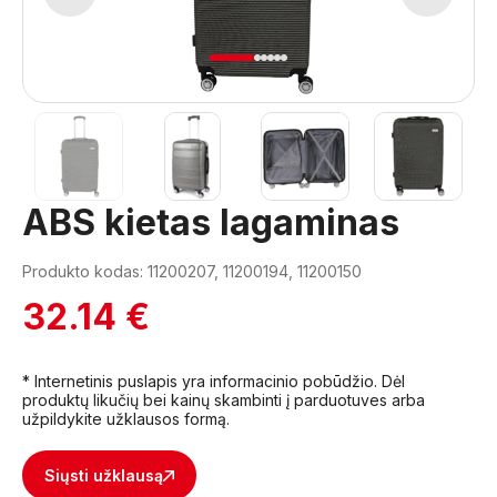
1
2
3
4
5
6
ABS kietas lagaminas
Produkto kodas: 11200207, 11200194, 11200150
32.14 €
* Internetinis puslapis yra informacinio pobūdžio. Dėl
produktų likučių bei kainų skambinti į parduotuves arba
užpildykite užklausos formą.
Siųsti užklausą