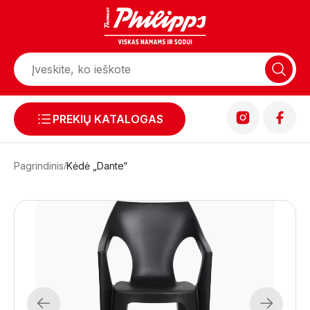
PREKIŲ KATALOGAS
Pagrindinis
Kėdė „Dante“
Previous
Next