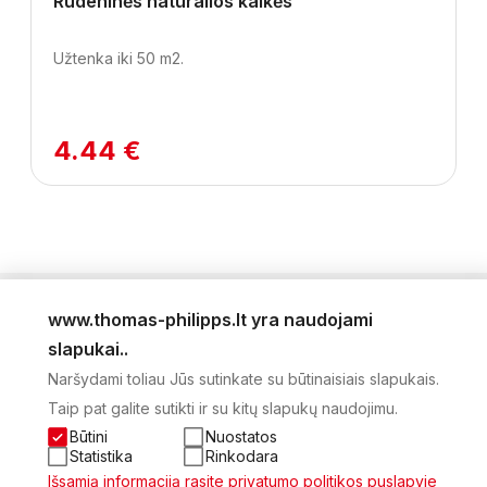
Rudeninės natūralios kalkės
Užtenka iki 50 m2.
4.44 €
www.thomas-philipps.lt yra naudojami
LEIDINYS
slapukai..
AKTUALŪS PASIŪLYMAI
Naršydami toliau Jūs sutinkate su būtinaisiais slapukais.
NAUJIENLAIŠKIS
Taip pat galite sutikti ir su kitų slapukų naudojimu.
APIE MUS
KONTAKTAI
Būtini
Nuostatos
PRIVATUMO POLITIKA
Statistika
Rinkodara
SĄSKAITA
Išsamią informaciją rasite privatumo politikos puslapyje