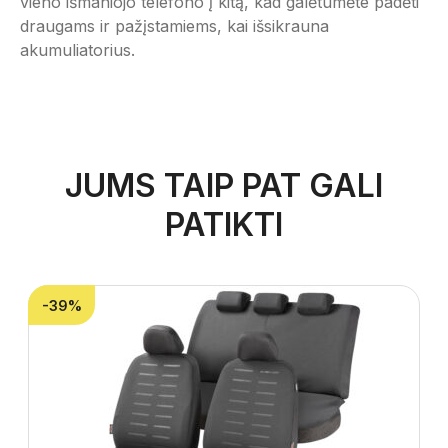
vieno išmaniojo telefono į kitą, kad galėtumėte padėti
draugams ir pažįstamiems, kai išsikrauna
akumuliatorius.
JUMS TAIP PAT GALI
PATIKTI
-39%