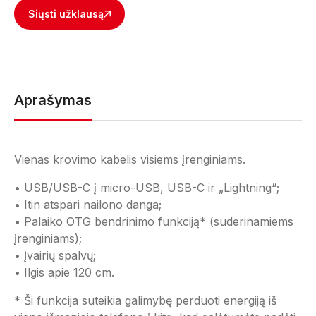
Siųsti užklausą
Aprašymas
Vienas krovimo kabelis visiems įrenginiams.
• USB/USB-C į micro-USB, USB-C ir „Lightning“;
• Itin atspari nailono danga;
• Palaiko OTG bendrinimo funkciją* (suderinamiems
įrenginiams);
• Įvairių spalvų;
• Ilgis apie 120 cm.
* Ši funkcija suteikia galimybę perduoti energiją iš