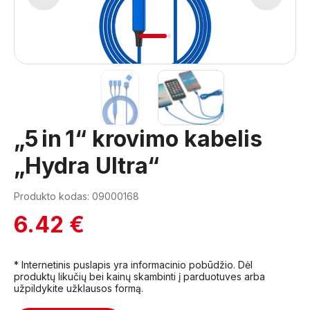
1
2
„5 in 1“ krovimo kabelis
„Hydra Ultra“
Produkto kodas: 09000168
6.42 €
* Internetinis puslapis yra informacinio pobūdžio. Dėl
produktų likučių bei kainų skambinti į parduotuves arba
užpildykite užklausos formą.