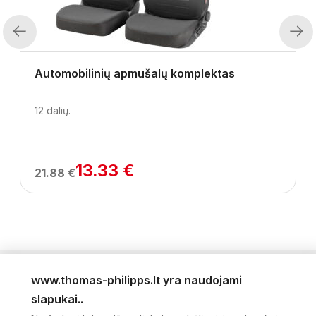
Previous
Next
Automobilinių apmušalų komplektas
12 dalių.
13.33 €
21.88 €
www.thomas-philipps.lt yra naudojami
LEIDINYS
slapukai..
AKTUALŪS PASIŪLYMAI