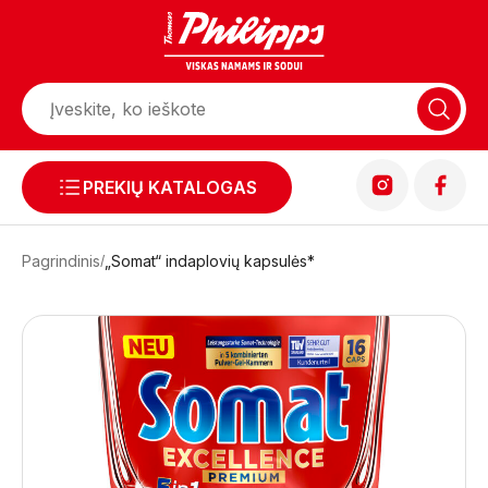
PREKIŲ KATALOGAS
Pagrindinis
„Somat“ indaplovių kapsulės*