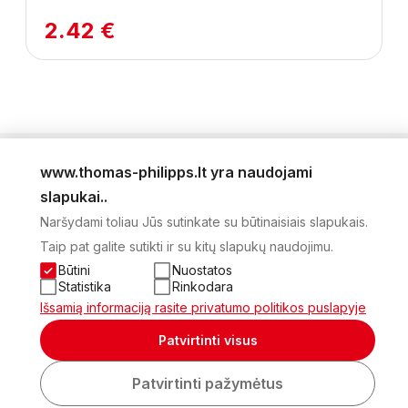
2.42 €
www.thomas-philipps.lt yra naudojami
LEIDINYS
slapukai..
AKTUALŪS PASIŪLYMAI
Naršydami toliau Jūs sutinkate su būtinaisiais slapukais.
NAUJIENLAIŠKIS
Taip pat galite sutikti ir su kitų slapukų naudojimu.
APIE MUS
KONTAKTAI
Būtini
Nuostatos
PRIVATUMO POLITIKA
Statistika
Rinkodara
SĄSKAITA
Išsamią informaciją rasite privatumo politikos puslapyje
2026 Visos teisės saugomos © UAB Thomas Philips Baltex
Patvirtinti visus
Sukurta:
Patvirtinti pažymėtus